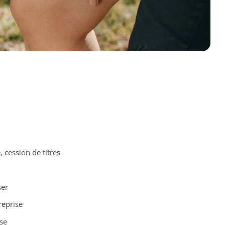
cession de titres
ser
reprise
ise