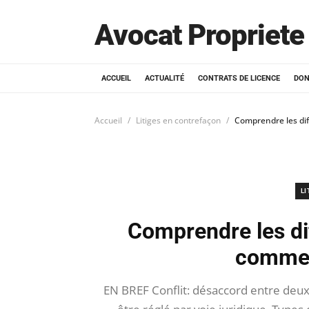
Avocat Propriete 
ACCUEIL
ACTUALITÉ
CONTRATS DE LICENCE
DON
Accueil
Litiges en contrefaçon
Comprendre les dif
L
Comprendre les dif
commen
EN BREF Conflit: désaccord entre deux 