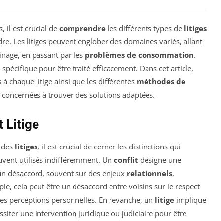
, il est crucial de
comprendre
les différents types de
litiges
dre. Les litiges peuvent englober des domaines variés, allant
sinage, en passant par les
problèmes de consommation
.
écifique pour être traité efficacement. Dans cet article,
à chaque litige ainsi que les différentes
méthodes de
s concernées à trouver des solutions adaptées.
t Litige
 des
litiges
, il est crucial de cerner les distinctions qui
ouvent utilisés indifféremment. Un
conflit
désigne une
 un désaccord, souvent sur des enjeux
relationnels
,
ple, cela peut être un désaccord entre voisins sur le respect
des perceptions personnelles. En revanche, un
litige
implique
siter une intervention juridique ou judiciaire pour être