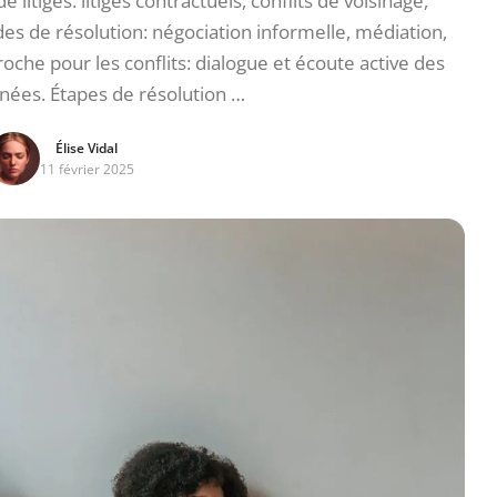
e litiges: litiges contractuels, conflits de voisinage,
 de résolution: négociation informelle, médiation,
oche pour les conflits: dialogue et écoute active des
nées. Étapes de résolution …
Élise Vidal
11 février 2025