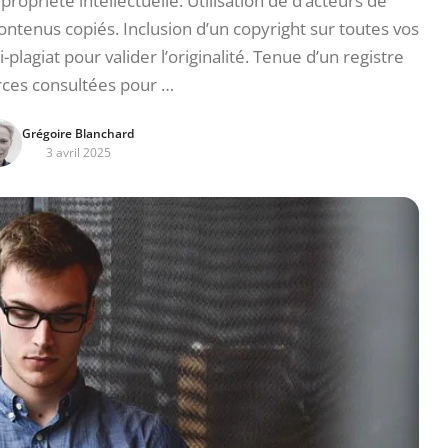
opriété intellectuelle. Utilisation de d’acteurs de
contenus copiés. Inclusion d’un copyright sur toutes vos
ti-plagiat pour valider l’originalité. Tenue d’un registre
rces consultées pour …
Grégoire Blanchard
3 avril 2025