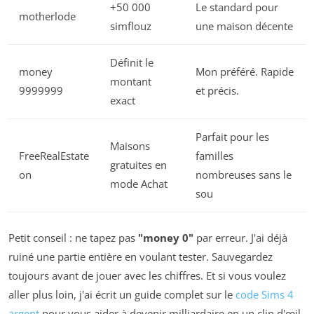
+50 000
Le standard pour
motherlode
simflouz
une maison décente
Définit le
money
Mon préféré. Rapide
montant
9999999
et précis.
exact
Parfait pour les
Maisons
FreeRealEstate
familles
gratuites en
on
nombreuses sans le
mode Achat
sou
Petit conseil : ne tapez pas
"money 0"
par erreur. J'ai déjà
ruiné une partie entière en voulant tester. Sauvegardez
toujours avant de jouer avec les chiffres. Et si vous voulez
aller plus loin, j'ai écrit un guide complet sur le
code Sims 4
argent
pour vous aider à devenir milliardaire en un clin d'œil.