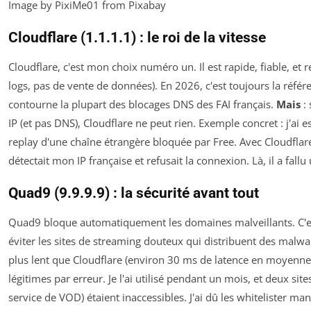
Image by PixiMe01 from Pixabay
Cloudflare (1.1.1.1) : le roi de la vitesse
Cloudflare, c'est mon choix numéro un. Il est rapide, fiable, et r
logs, pas de vente de données). En 2026, c'est toujours la référe
contourne la plupart des blocages DNS des FAI français.
Mais
: 
IP (et pas DNS), Cloudflare ne peut rien. Exemple concret : j'ai 
replay d'une chaîne étrangère bloquée par Free. Avec Cloudflare,
détectait mon IP française et refusait la connexion. Là, il a fallu
Quad9 (9.9.9.9) : la sécurité avant tout
Quad9 bloque automatiquement les domaines malveillants. C'es
éviter les sites de streaming douteux qui distribuent des malwar
plus lent que Cloudflare (environ 30 ms de latence en moyenne).
légitimes par erreur. Je l'ai utilisé pendant un mois, et deux si
service de VOD) étaient inaccessibles. J'ai dû les whitelister ma