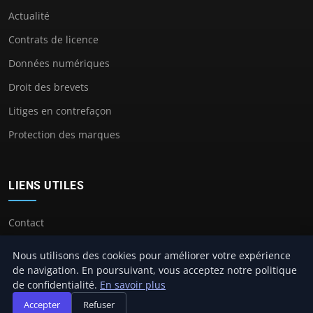
Actualité
Contrats de licence
Données numériques
Droit des brevets
Litiges en contrefaçon
Protection des marques
LIENS UTILES
Contact
Nous utilisons des cookies pour améliorer votre expérience
de navigation. En poursuivant, vous acceptez notre politique
de confidentialité.
En savoir plus
© 2026 Avocat Propriete Intellectuelle. Tous droits réservés.
Accepter
Refuser
À propos
Mentions légales
Confidentialité
Plan du site