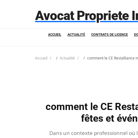
Avocat Propriete I
ACCUEIL
ACTUALITÉ
CONTRATS DE LICENCE
D
Accueil
Actualité
comment le CE Restalliance m
comment le CE Restal
fêtes et év
Dans un contexte professionnel où la