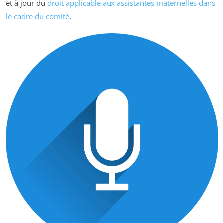
et à jour du
droit applicable aux assistantes maternelles dans
le cadre du comité
.