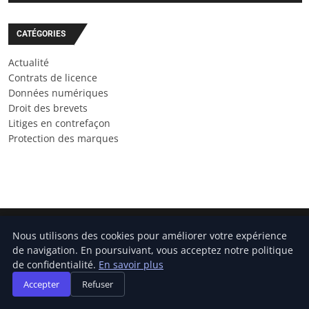
CATÉGORIES
Actualité
Contrats de licence
Données numériques
Droit des brevets
Litiges en contrefaçon
Protection des marques
Nous utilisons des cookies pour améliorer votre expérience
AVOCAT PROPRIETE INTELLECTUELLE
de navigation. En poursuivant, vous acceptez notre politique
de confidentialité.
En savoir plus
Accepter
Refuser
Blog d'actualités et d'informations