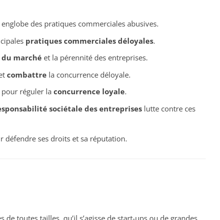
englobe des pratiques commerciales abusives.
ncipales
pratiques commerciales déloyales
.
e du marché
et la pérennité des entreprises.
et
combattre
la concurrence déloyale.
 pour réguler la
concurrence loyale
.
esponsabilité sociétale des entreprises
lutte contre ces
r défendre ses droits et sa réputation.
 de toutes tailles, qu’il s’agisse de start-ups ou de grandes