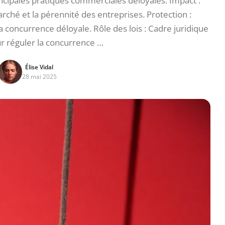
rincipales pratiques commerciales déloyales. Impact :
ché et la pérennité des entreprises. Protection :
a concurrence déloyale. Rôle des lois : Cadre juridique
r réguler la concurrence …
Élise Vidal
28 mai 2025