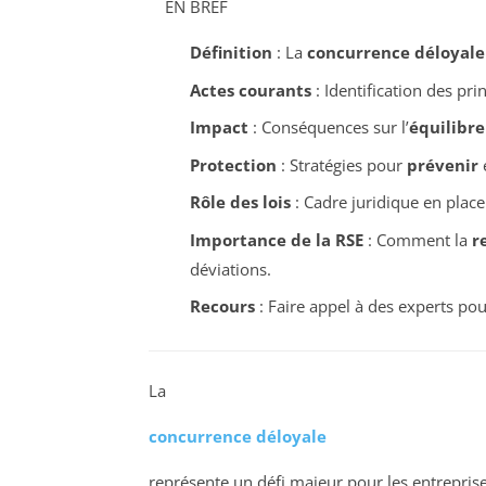
EN BREF
Définition
: La
concurrence déloyale
Actes courants
: Identification des pri
Impact
: Conséquences sur l’
équilibr
Protection
: Stratégies pour
prévenir
Rôle des lois
: Cadre juridique en place
Importance de la RSE
: Comment la
r
déviations.
Recours
: Faire appel à des experts pou
La
concurrence déloyale
représente un défi majeur pour les entreprises