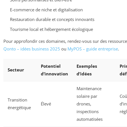
E-commerce de niche et digitalisation
Restauration durable et concepts innovants
Tourisme local et hébergement écologique
Pour approfondir ces domaines, rendez-vous sur des ressour
Qonto – idées business 2025
ou
MyPOS – guide entreprise
.
Potentiel
Exemples
Pri
Secteur
d’innovation
d’idées
déf
Maintenance
solaire par
Coû
Transition
Élevé
drones,
d’i
énergétique
inspections
rég
automatisées