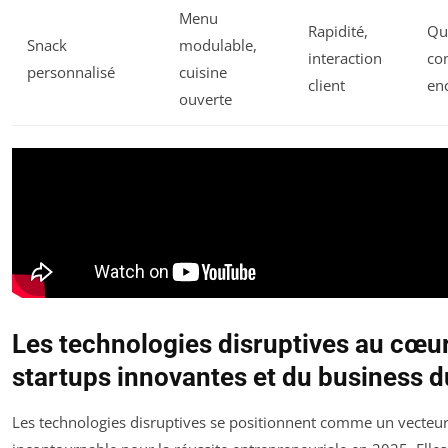
Menu
Rapidité,
Qu
Snack
modulable,
interaction
co
personnalisé
cuisine
client
en
ouverte
Les technologies disruptives au cœu
startups innovantes et du business d
Les technologies disruptives se positionnent comme un vecteu