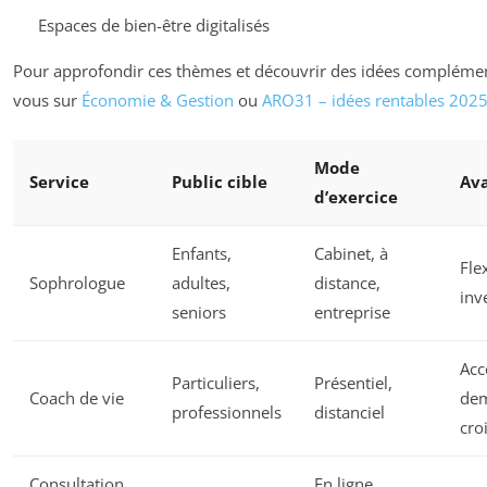
Espaces de bien-être digitalisés
Pour approfondir ces thèmes et découvrir des idées complémen
vous sur
Économie & Gestion
ou
ARO31 – idées rentables 202
Mode
Service
Public cible
Av
d’exercice
Enfants,
Cabinet, à
Flex
Sophrologue
adultes,
distance,
inv
seniors
entreprise
Acce
Particuliers,
Présentiel,
Coach de vie
de
professionnels
distanciel
cro
Consultation
En ligne,