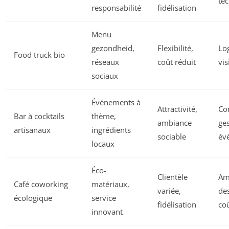
te
responsabilité
fidélisation
Menu
gezondheid,
Flexibilité,
Log
Food truck bio
réseaux
coût réduit
vis
sociaux
Événements à
Attractivité,
Co
Bar à cocktails
thème,
ambiance
ge
artisanaux
ingrédients
sociable
év
locaux
Éco-
Clientèle
Am
Café coworking
matériaux,
variée,
de
écologique
service
fidélisation
co
innovant