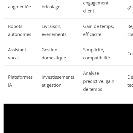
engagement
augmentée
bricolage
gr
client
Robots
Livraison,
Gain de temps,
Ré
autonomes
événements
efficacité
co
Assistant
Gestion
Simplicité,
Co
vocal
domestique
compatibilité
Analyse
Plateformes
Investissements
Dé
prédictive, gain
IA
et gestion
te
de temps