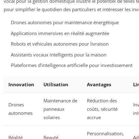
vocal pour la gestion domestique illustre le potentiel de telles 
pour simplifier le quotidien des particuliers et intéresser les inv
Drones autonomes pour maintenance énergétique
Applications immersives en réalité augmentée
Robots et véhicules autonomes pour livraison
Assistants vocaux intelligents pour la maison
Plateformes d’intelligence artificielle pour investissement
Innovation
Utilisation
Avantages
Li
Maintenance de
Réduction des
Drones
In
panneaux
coûts, sécurité
autonomes
ini
solaires
accrue
Personnalisation,
Réalité
Beauté,
Ad