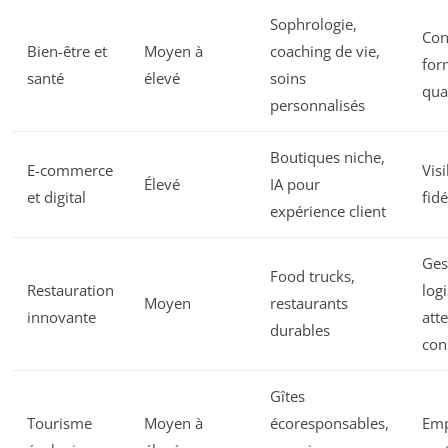
Sophrologie,
Con
Bien-être et
Moyen à
coaching de vie,
for
santé
élevé
soins
qua
personnalisés
Boutiques niche,
E-commerce
Visi
Élevé
IA pour
et digital
fidé
expérience client
Ges
Food trucks,
Restauration
logi
Moyen
restaurants
innovante
att
durables
con
Gîtes
Tourisme
Moyen à
écoresponsables,
Emp