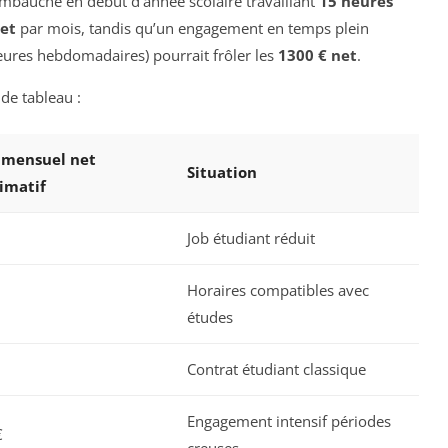
 embauché en début d’année scolaire travaillant
15 heures
net
par mois, tandis qu’un engagement en temps plein
eures hebdomadaires) pourrait frôler les
1300 € net
.
de tableau :
e mensuel net
Situation
imatif
Job étudiant réduit
Horaires compatibles avec
études
Contrat étudiant classique
Engagement intensif périodes
€
creuses