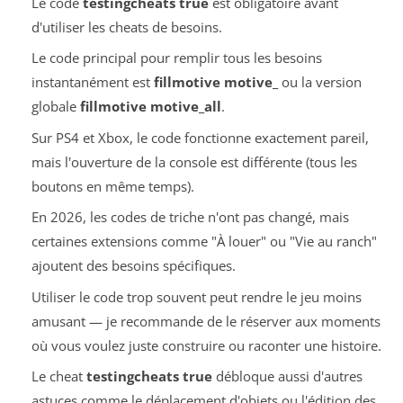
Le code
testingcheats true
est obligatoire avant
d'utiliser les cheats de besoins.
Le code principal pour remplir tous les besoins
instantanément est
fillmotive motive_
ou la version
globale
fillmotive motive_all
.
Sur PS4 et Xbox, le code fonctionne exactement pareil,
mais l'ouverture de la console est différente (tous les
boutons en même temps).
En 2026, les codes de triche n'ont pas changé, mais
certaines extensions comme "À louer" ou "Vie au ranch"
ajoutent des besoins spécifiques.
Utiliser le code trop souvent peut rendre le jeu moins
amusant — je recommande de le réserver aux moments
où vous voulez juste construire ou raconter une histoire.
Le cheat
testingcheats true
débloque aussi d'autres
astuces comme le déplacement d'objets ou l'édition des