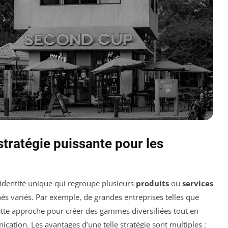
tratégie puissante pour les
identité unique qui regroupe plusieurs
produits
ou
services
s variés. Par exemple, de grandes entreprises telles que
ette approche pour créer des gammes diversifiées tout en
tion. Les avantages d’une telle stratégie sont multiples :