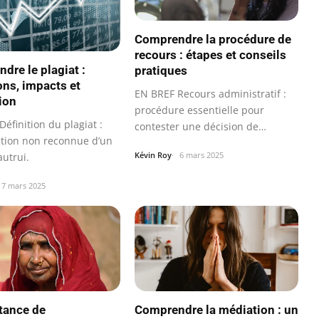
Comprendre la procédure de
recours : étapes et conseils
dre le plagiat :
pratiques
ons, impacts et
EN BREF Recours administratif :
ion
procédure essentielle pour
éfinition du plagiat :
contester une décision de…
tion non reconnue d’un
Kévin Roy
6 mars 2025
autrui.
7 mars 2025
tance de
Comprendre la médiation : un