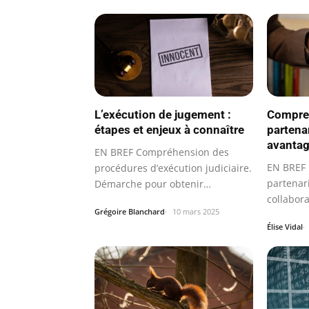
L’exécution de jugement :
Compren
étapes et enjeux à connaître
partenar
avanta
EN BREF Compréhension des
EN BREF 
procédures d’exécution judiciaire.
partenari
Démarche pour obtenir
collabora
l’exécution d’un…
Grégoire Blanchard
10 mars 2025
Élise Vidal