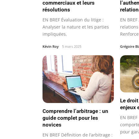
commerciaux et leurs
l’authen
résolutions
relatio
EN BREF Évaluation du litige :
EN BREF A
Analyser la nature et les parties
relations
impliquées.
Renforce 
favorise
Kévin Roy
5 mars 2025
Grégoire B
Le droit
enjeux 
Comprendre l’arbitrage : un
EN BREF O
guide complet pour les
novices
comporte
pour gar
EN BREF Définition de l’arbitrage :
loyale.