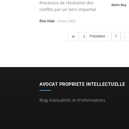
Processus de résolution des
Kévin Roy
conflits par un tiers impartial.
Élise Vidal
4 mars 2025
Précédent
1
...
AVOCAT PROPRIETE INTELLECTUELLE
Blog d'actualités et d'informations