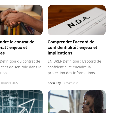
dre le contrat de
Comprendre l’accord de
iat : enjeux et
confidentialité : enjeux et
ges
implications
Définition du contrat de
EN BREF Définition : L’accord de
at et de son rôle dans la
confidentialité encadre la
tion.
protection des informations
sensibles.
10 mars 2025
Kévin Roy
7 mars 2025