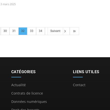
3 mars 2025
30
31
32
33
34
Suivant
CATÉGORIES
LIENS UTILES
Actualité
Contact
Contrats de licence
Données numériques
Droit des brevets