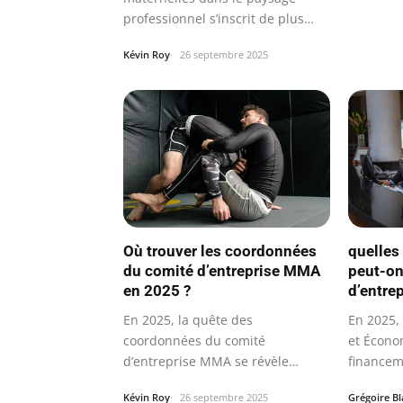
professionnel s’inscrit de plus
en…
Kévin Roy
26 septembre 2025
Où trouver les coordonnées
quelles
du comité d’entreprise MMA
peut-on
en 2025 ?
d’entre
En 2025, la quête des
En 2025, 
coordonnées du comité
et Écono
d’entreprise MMA se révèle
financem
cruciale pour les salariés…
l’accom
Kévin Roy
26 septembre 2025
Grégoire B