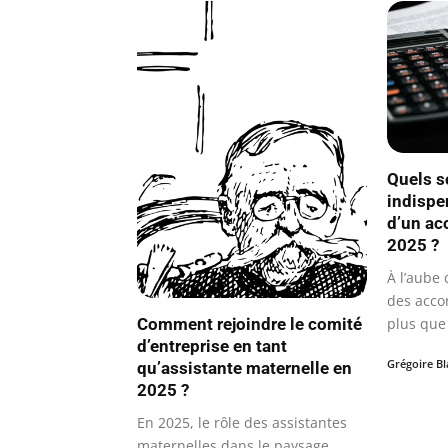
Quels s
indispen
d’un ac
2025 ?
À l’aube 
des acco
Comment rejoindre le comité
plus que
d’entreprise en tant
enjeu…
Grégoire B
qu’assistante maternelle en
2025 ?
En 2025, le rôle des assistantes
maternelles dans le paysage