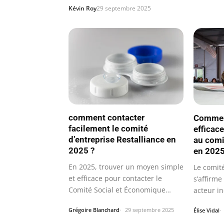
Kévin Roy
29 septembre 2025
comment contacter
Commen
facilement le comité
effica
d’entreprise Restalliance en
au comi
2025 ?
en 2025
En 2025, trouver un moyen simple
Le comit
et efficace pour contacter le
s’affirm
Comité Social et Économique
acteur i
(CSE)…
assurer
Grégoire Blanchard
29 septembre 2025
Élise Vidal