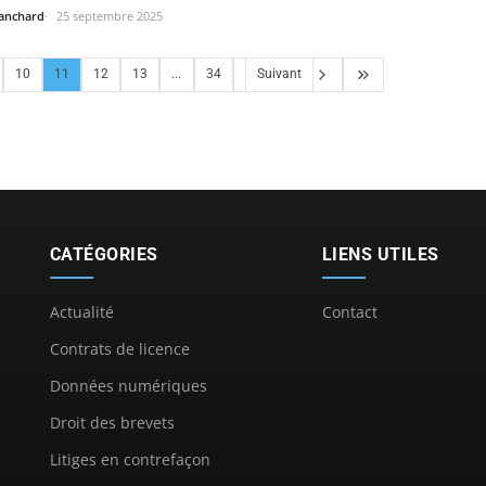
lanchard
25 septembre 2025
10
11
12
13
...
34
Suivant
CATÉGORIES
LIENS UTILES
Actualité
Contact
Contrats de licence
Données numériques
Droit des brevets
Litiges en contrefaçon