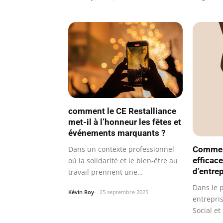
comment le CE Restalliance
met-il à l’honneur les fêtes et
événements marquants ?
Commen
Dans un contexte professionnel
efficac
où la solidarité et le bien-être au
d’entre
travail prennent une
importance…
Dans le 
Kévin Roy
25 septembre 2025
entrepris
Social e
un…