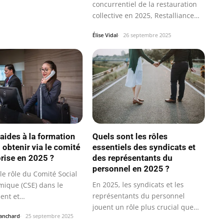
concurrentiel de la restauration
collective en 2025, Restalliance
se…
Élise Vidal
26 septembre 2025
Quels sont les rôles
 aides à la formation
essentiels des syndicats et
 obtenir via le comité
des représentants du
prise en 2025 ?
personnel en 2025 ?
le rôle du Comité Social
En 2025, les syndicats et les
mique (CSE) dans le
représentants du personnel
ent et
jouent un rôle plus crucial que
pagnement des…
lanchard
25 septembre 2025
jamais…