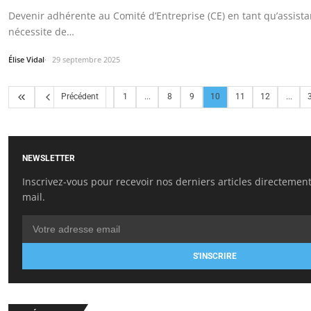
Devenir adhérente au Comité d’Entreprise (CE) en tant qu’assist
nécessite de…
Élise Vidal
29 septembre 2025
Précédent
1
...
8
9
10
11
12
...
NEWSLETTER
Inscrivez-vous pour recevoir nos derniers articles directement
mail.
S'INSCRIRE