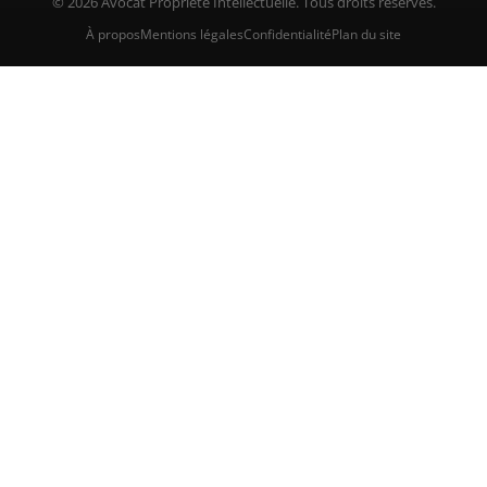
© 2026 Avocat Propriete Intellectuelle. Tous droits réservés.
À propos
Mentions légales
Confidentialité
Plan du site