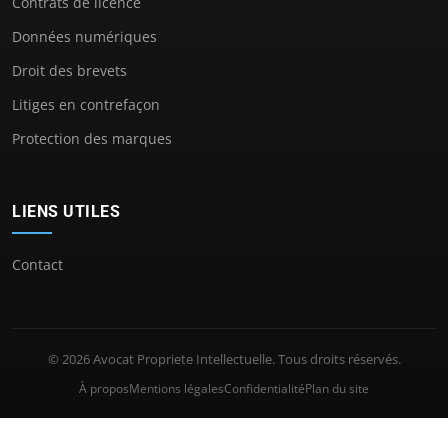
Contrats de licence
Données numériques
Droit des brevets
Litiges en contrefaçon
Protection des marques
LIENS UTILES
Contact
© 2026 Avocat Propriete Intellectuelle. Tous droits réservés.
À propos
Mentions légales
Confidentialité
Plan du site