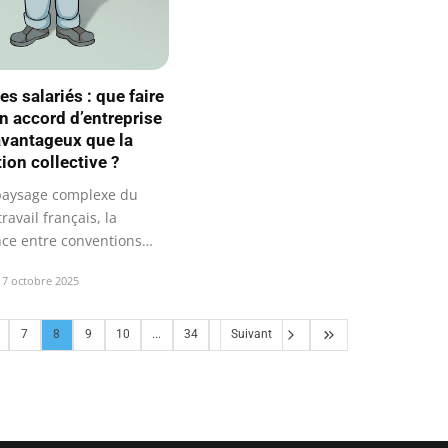
es salariés : que faire
un accord d’entreprise
vantageux que la
ion collective ?
paysage complexe du
travail français, la
nce entre conventions
es…
7 octobre 2025
7
8
9
10
...
34
Suivant