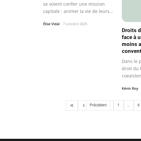
se voient confier une mission
capitale : animer la vie de leurs…
Élise Vidal
7 octobre 2025
Droits d
face à 
moins a
convent
Dans le 
droit du 
coexiste
collectiv
Kévin Roy
Précédent
1
...
6