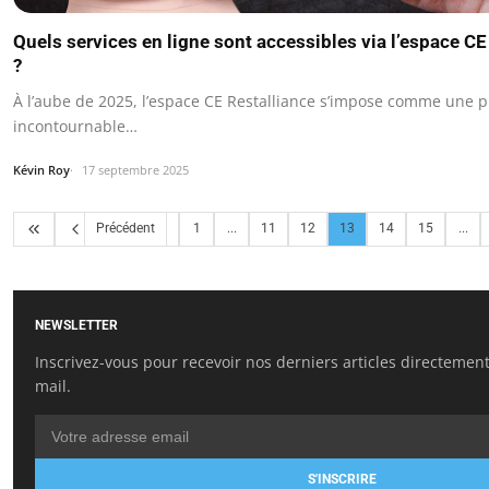
Quels services en ligne sont accessibles via l’espace C
?
À l’aube de 2025, l’espace CE Restalliance s’impose comme une p
incontournable…
Kévin Roy
17 septembre 2025
Précédent
1
...
11
12
13
14
15
...
NEWSLETTER
Inscrivez-vous pour recevoir nos derniers articles directement
mail.
S'INSCRIRE