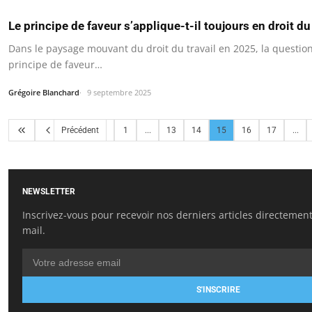
Le principe de faveur s’applique-t-il toujours en droit du
Dans le paysage mouvant du droit du travail en 2025, la questio
principe de faveur…
Grégoire Blanchard
9 septembre 2025
Précédent
1
...
13
14
15
16
17
...
NEWSLETTER
Inscrivez-vous pour recevoir nos derniers articles directement
mail.
S'INSCRIRE