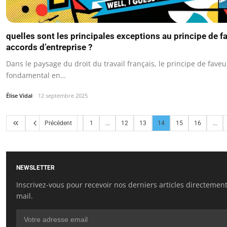
quelles sont les principales exceptions au principe de f
accords d’entreprise ?
Dans le paysage du droit du travail français, le principe de faveu
fondamental en…
Élise Vidal
12 septembre 2025
Précédent
1
...
12
13
14
15
16
...
NEWSLETTER
Inscrivez-vous pour recevoir nos derniers articles directement
mail.