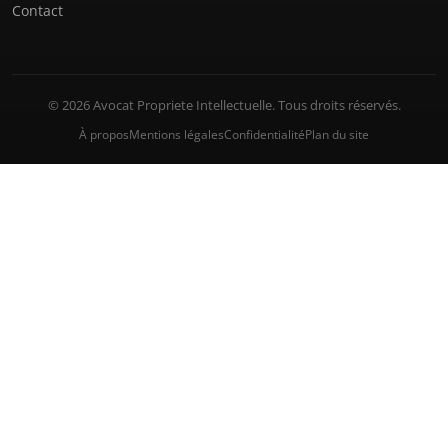
Contact
© 2026 Avocat Propriete Intellectuelle. Tous droits réservés.
À propos
Mentions légales
Confidentialité
Plan du site