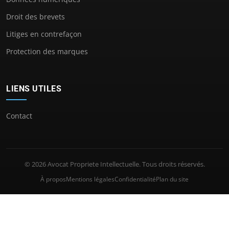
Droit des brevets
Litiges en contrefaçon
Protection des marques
LIENS UTILES
Contact
© 2026 Avocat Propriete Intellectuelle. Tous droits réservés.
À propos
Mentions légales
Confidentialité
Plan du site