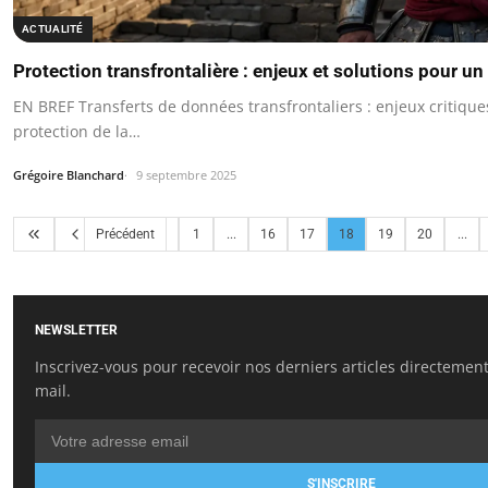
ACTUALITÉ
Protection transfrontalière : enjeux et solutions pour 
EN BREF Transferts de données transfrontaliers : enjeux critiqu
protection de la…
Grégoire Blanchard
9 septembre 2025
Précédent
1
...
16
17
18
19
20
...
NEWSLETTER
Inscrivez-vous pour recevoir nos derniers articles directement
mail.
S'INSCRIRE