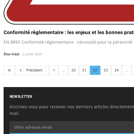
Conformité règlementaire : les enjeux et les bonnes pra
EN BREF Conformité réglementaire : nécessité pour la pérennité 
Élise Vidal
2 juillet 2025
Précédent
1
...
20
21
22
23
24
...
NEWSLETTER
Inscrivez-vous pour recevoir nos derniers articles directement
mail.