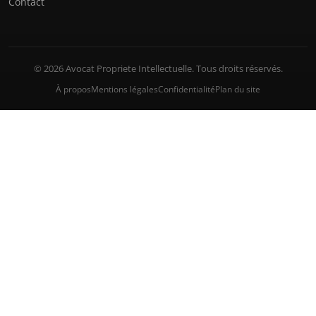
Contact
© 2026 Avocat Propriete Intellectuelle. Tous droits réservés.
À propos
Mentions légales
Confidentialité
Plan du site