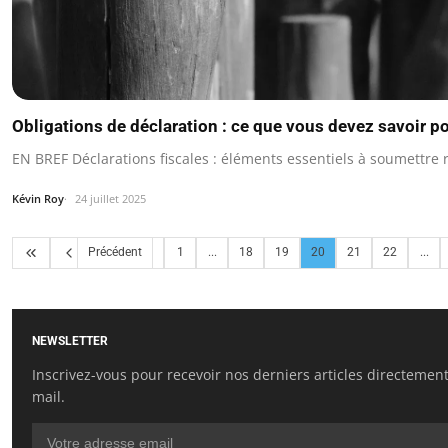
Obligations de déclaration : ce que vous devez savoir p
EN BREF Déclarations fiscales : éléments essentiels à soumettre 
Kévin Roy
24 juillet 2025
Précédent
1
...
18
19
20
21
22
...
NEWSLETTER
Inscrivez-vous pour recevoir nos derniers articles directement
mail.