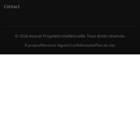
Contact
© 2026 Avocat Propriete Intellectuelle. Tous droits réservés.
À propos
Mentions légales
Confidentialité
Plan du site