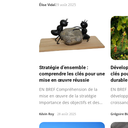
Élise Vidal
29 août 2025
Stratégie d’ensemble :
Dévelop
comprendre les clés pour une
clés po
mise en œuvre réussie
durable
EN BREF Compréhension de la
EN BREF 
mise en œuvre de la stratégie
dévelop
Importance des objectifs et des
croissan
buts…
approfon
Kévin Roy
28 août 2025
Grégoire B