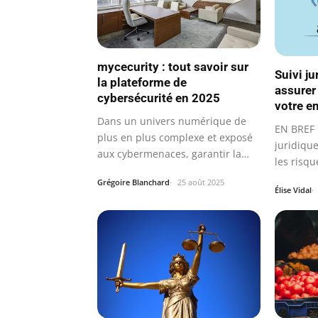
mycecurity : tout savoir sur
Suivi j
la plateforme de
assurer
cybersécurité en 2025
votre e
Dans un univers numérique de
EN BREF 
plus en plus complexe et exposé
juridiqu
aux cybermenaces, garantir la…
les risq
Grégoire Blanchard
25 août 2025
Élise Vidal