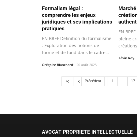
Formalism légal :
Marché a
comprendre les enjeux
création
juridiques et ses implications
authent
pratiques
EN BREF 
EN BREF Définition du formalisme
pleine c
: Exploration des notions de
créations
forme et de fond dans le cadre…
Kévin Roy
Grégoire Blanchard
20 août 2025
Précédent
1
...
17
AVOCAT PROPRIETE INTELLECTUELLE