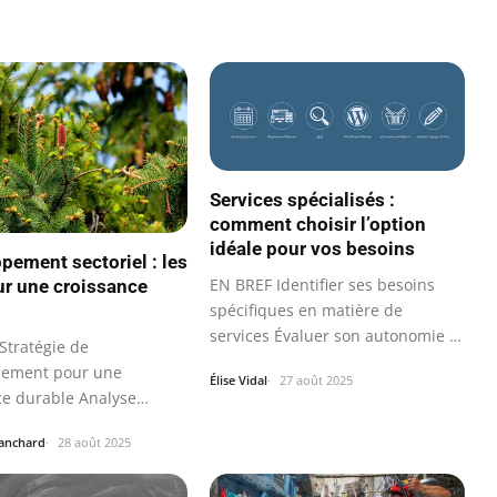
Services spécialisés :
comment choisir l’option
idéale pour vos besoins
pement sectoriel : les
EN BREF Identifier ses besoins
ur une croissance
spécifiques en matière de
services Évaluer son autonomie et
Stratégie de
ses…
pement pour une
Élise Vidal
27 août 2025
ce durable Analyse
die du marché et de…
lanchard
28 août 2025