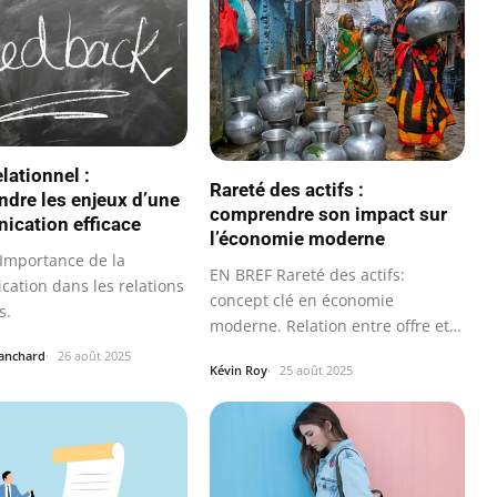
lationnel :
Rareté des actifs :
dre les enjeux d’une
comprendre son impact sur
cation efficace
l’économie moderne
Importance de la
EN BREF Rareté des actifs:
ation dans les relations
concept clé en économie
s.
moderne. Relation entre offre et
demande…
lanchard
26 août 2025
Kévin Roy
25 août 2025