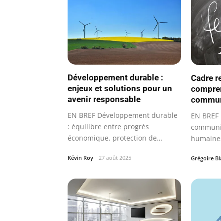
Développement durable :
Cadre re
enjeux et solutions pour un
compren
avenir responsable
communi
EN BREF Développement durable
EN BREF 
: équilibre entre progrès
communic
économique, protection de
humaine
l’environnement…
Kévin Roy
27 août 2025
Grégoire B