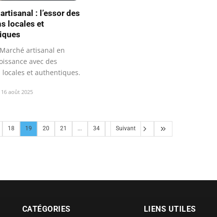
rtisanal : l’essor des
s locales et
iques
Marché artisanal en
roissance avec des
 locales et authentiques.
16 août 2025
18
19
20
21
...
34
Suivant
CATÉGORIES
LIENS UTILES