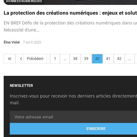
DONNÉES NUMÉRIQUES
La protection des créations numériques : enjeux et solu
EN BREF Défis de la protection des créations numériques dans
Nécessité d’une…
Élise Vidal
7 avril 2025
Précédent
1
...
38
39
40
41
42
...
NEWSLETTER
Inscrivez-vous pour recevoir nos derniers articles directement
mail.
S'INSCRIRE