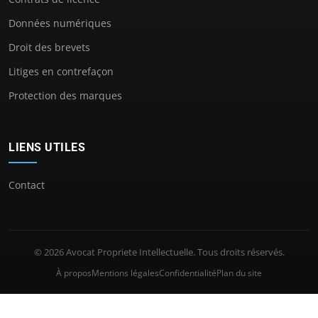
Données numériques
Droit des brevets
Litiges en contrefaçon
Protection des marques
LIENS UTILES
Contact
© 2026 Avocat Propriete Intellectuelle. Tous droits réservés.
À propos
Mentions légales
Confidentialité
Plan du site