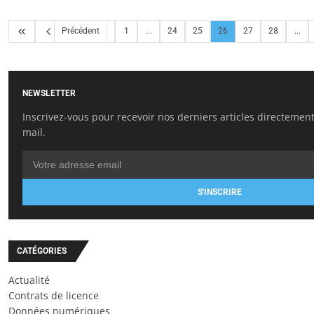
Précédent
1
...
24
25
26
27
28
...
NEWSLETTER
Inscrivez-vous pour recevoir nos derniers articles directement
mail.
S'INSCRIRE
CATÉGORIES
Actualité
Contrats de licence
Données numériques