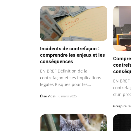
Incidents de contrefaçon :
comprendre les enjeux et les
Compren
conséquences
contref
EN BREF Définition de la
conséqu
contrefaçon et ses implications
EN BREF D
légales Risques pour les
contrefaç
entreprises…
d’un pro
Élise Vidal
6 mars 2025
protégée
Grégoire B