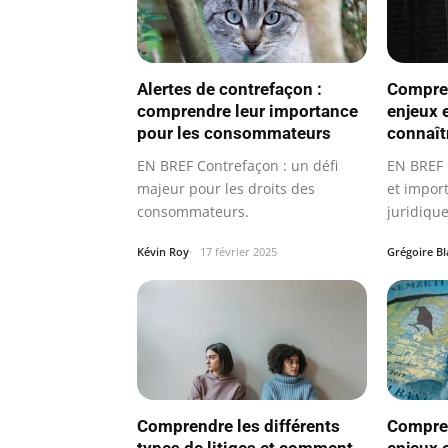
Alertes de contrefaçon :
Compren
comprendre leur importance
enjeux 
pour les consommateurs
connaît
EN BREF Contrefaçon : un défi
EN BREF 
majeur pour les droits des
et impor
consommateurs.
juridiqu
Kévin Roy
17 février 2025
Grégoire B
Comprendre les différents
Compren
types de litiges et comment
enjeux 