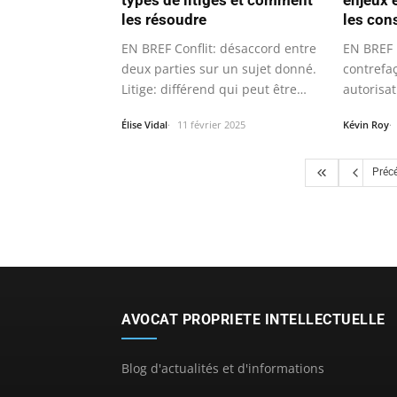
les résoudre
les co
EN BREF Conflit: désaccord entre
EN BREF D
deux parties sur un sujet donné.
contrefa
Litige: différend qui peut être…
autorisat
Élise Vidal
11 février 2025
Kévin Roy
Préc
AVOCAT PROPRIETE INTELLECTUELLE
Blog d'actualités et d'informations