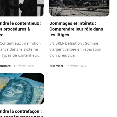
dre le contentieux :
Dommages et intérêts :
et procédures à
Comprendre leur rôle dans
re
les litiges
Contentieux : définition
EN BREF Définition : Somme
tance dans le système
d’argent versée en réparation
e Types de contentieux…
d’un préjudice.
lanchard
17 février 2025
Élise Vidal
17 février 2025
dre la contrefaçon :
et conséquences pour