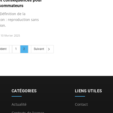
nsommateurs
éfinition de la
çon : reproduction sans
ion.
10 février 2025
édent
1
2
Suivant
CATÉGORIES
LIENS UTILES
Actualité
Contact
Contrats de licence