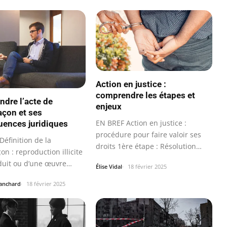
Action en justice :
comprendre les étapes et
dre l’acte de
enjeux
açon et ses
EN BREF Action en justice :
ences juridiques
procédure pour faire valoir ses
éfinition de la
droits 1ère étape : Résolution
on : reproduction illicite
amiable…
duit ou d’une œuvre
Élise Vidal
18 février 2025
.
lanchard
18 février 2025