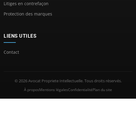
Litiges en contrefaçon
Protection des marques
LIENS UTILES
Contact
© 2026 Avocat Propriete Intellectuelle. Tous droits réservés.
À propos
Mentions légales
Confidentialité
Plan du site