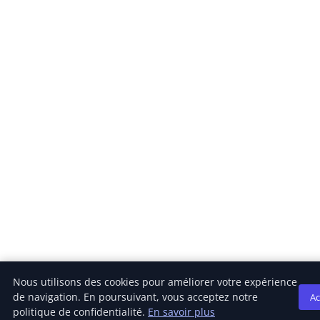
Nous utilisons des cookies pour améliorer votre expérience
de navigation. En poursuivant, vous acceptez notre
Ac
politique de confidentialité.
En savoir plus