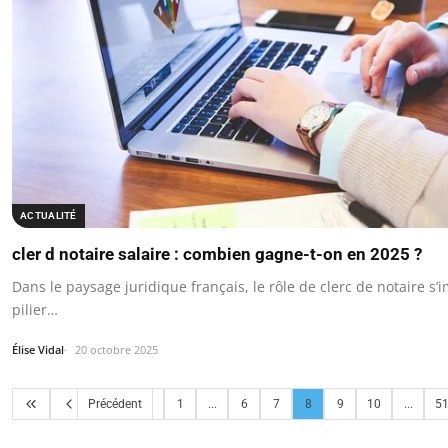
ACTUALITÉ
cler d notaire salaire : combien gagne-t-on en 2025 ?
Dans le paysage juridique français, le rôle de clerc de notaire 
pilier…
Élise Vidal
20 octobre 2025
Précédent
1
...
6
7
8
9
10
...
5