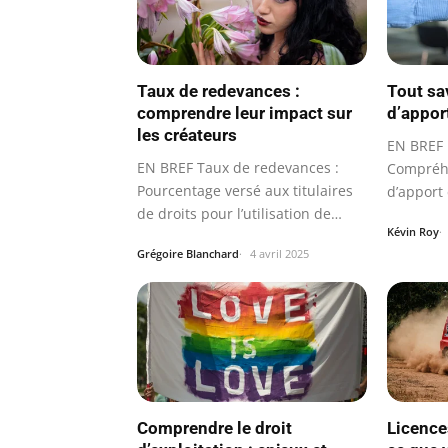
Taux de redevances :
Tout sav
comprendre leur impact sur
d’apport
les créateurs
EN BREF D
EN BREF Taux de redevances :
Compréhe
Pourcentage versé aux titulaires
d’apport 
de droits pour l’utilisation de
Kévin Roy
leur…
Grégoire Blanchard
4 avril 2025
Comprendre le droit
Licences