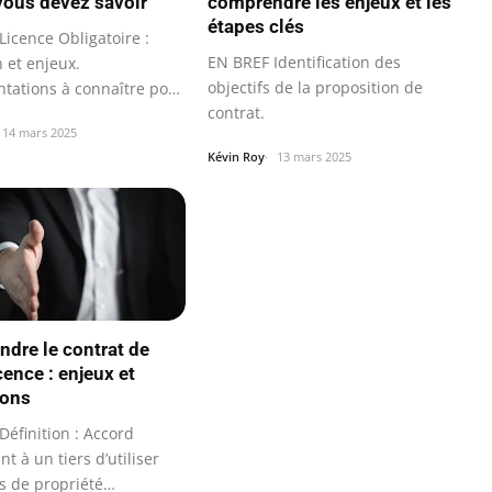
vous devez savoir
comprendre les enjeux et les
étapes clés
Licence Obligatoire :
EN BREF Identification des
n et enjeux.
objectifs de la proposition de
tations à connaître pour
contrat.
ion…
14 mars 2025
Kévin Roy
13 mars 2025
dre le contrat de
cence : enjeux et
ions
éfinition : Accord
t à un tiers d’utiliser
ts de propriété…