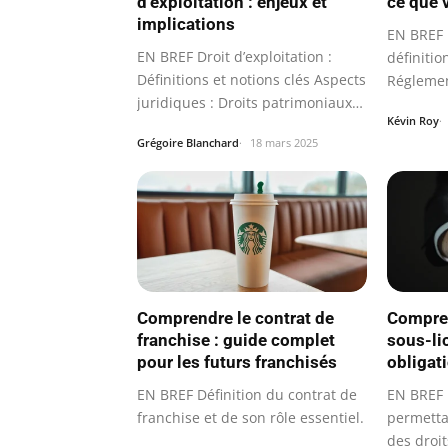
d’exploitation : enjeux et
ce que 
implications
EN BREF 
EN BREF Droit d’exploitation :
définitio
Définitions et notions clés Aspects
Réglemen
juridiques : Droits patrimoniaux…
l’obtent
Kévin Roy
Grégoire Blanchard
18 mars 2025
Comprendre le contrat de
Compren
franchise : guide complet
sous-li
pour les futurs franchisés
obligat
EN BREF Définition du contrat de
EN BREF D
franchise et de son rôle essentiel.
permettan
des droi