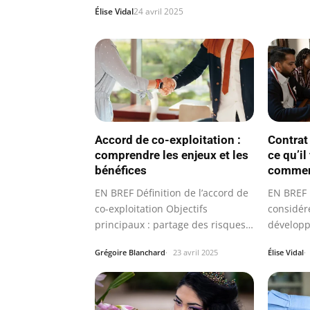
Élise Vidal
24 avril 2025
Accord de co-exploitation :
Contrat
comprendre les enjeux et les
ce qu’il
bénéfices
comme
EN BREF Définition de l’accord de
EN BREF 
co-exploitation Objectifs
considér
principaux : partage des risques
dévelop
et des…
formalis
Grégoire Blanchard
23 avril 2025
Élise Vidal