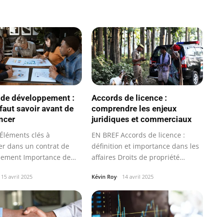
 de développement :
Accords de licence :
 faut savoir avant de
comprendre les enjeux
ncer
juridiques et commerciaux
Éléments clés à
EN BREF Accords de licence :
er dans un contrat de
définition et importance dans les
pement Importance de
affaires Droits de propriété…
er les…
15 avril 2025
Kévin Roy
14 avril 2025