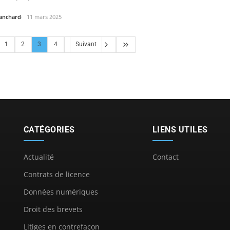
lanchard
11 mars 2025
1
2
3
4
Suivant
CATÉGORIES
LIENS UTILES
Actualité
Contact
Contrats de licence
Données numériques
Droit des brevets
Litiges en contrefaçon