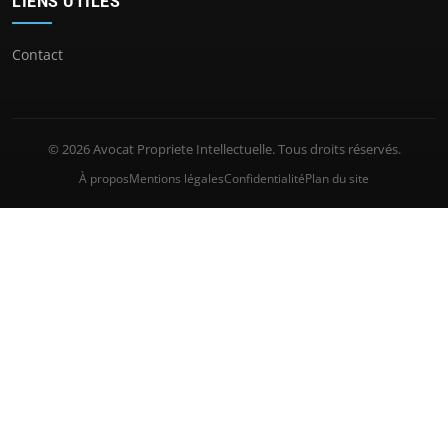
LIENS UTILES
Contact
© 2026 Avocat Propriete Intellectuelle. Tous droits réservés.
À propos
Mentions légales
Confidentialité
Plan du site