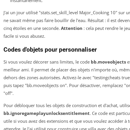
instantanément.
J'ai un jour utilisé "stats.set_skill_level Major_Cooking 10" sur 
ne savait même pas faire bouillir de l'eau. Résultat : il est deve
cinq étoiles en une seconde.
Attention
: cela peut rendre le je
facile si vous abusez.
Codes d'objets pour personnaliser
Si vous voulez décorer sans limites, le code
bb.moveobjects
e
meilleur ami. Il permet de placer des objets n'importe où, mêm
dehors des zones autorisées. Activez-le avec "testingcheats true
puis tapez "bb.moveobjects on". Pour désactiver, remplacez "o
"off".
Pour débloquer tous les objets de construction et d'achat, utilis
bb.ignoregameplayunlocksentitlement
. Ce code est partic
utile si vous avez des extensions et que vous voulez accéder à 
attendre. Je l'ai utilisé pour construire une villa avec des objets