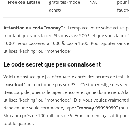
FreeRealEstate
gratuites (mode
N/A
pour 
achat)
fauch
Attention au code "money"
: il remplace votre solde actuel p
montant que vous tapez. Si vous avez 500 § et que vous tapez
1000", vous passerez à 1000 §, pas à 1500. Pour ajouter sans é
utilisez "kaching" ou "motherlode".
Le code secret que peu connaissent
Voici une astuce que j'ai découverte après des heures de test : 
"rosebud"
ne fonctionne
pas
sur PS4. C'est un vestige des vieu
Beaucoup de joueurs le tapent encore, et ça ne donne rien. À la
utilisez "kaching" ou "motherlode". Et si vous voulez vraiment 
riche en une seule commande, tapez
"money 99999999"
(huit
Sim aura près de 100 millions de §. Franchement, ça suffit pou
tout le quartier.