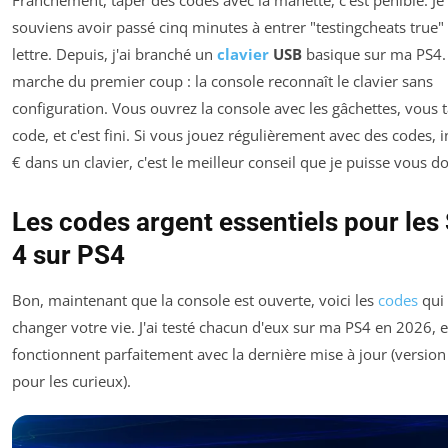
Franchement, taper des codes avec la manette, c'est pénible. J
souviens avoir passé cinq minutes à entrer "testingcheats true" 
lettre. Depuis, j'ai branché un
clavier
USB
basique sur ma PS4.
marche du premier coup : la console reconnaît le clavier sans
configuration. Vous ouvrez la console avec les gâchettes, vous t
code, et c'est fini. Si vous jouez régulièrement avec des codes, i
€ dans un clavier, c'est le meilleur conseil que je puisse vous d
Les codes argent essentiels pour les
4 sur PS4
Bon, maintenant que la console est ouverte, voici les
codes
qui
changer votre vie. J'ai testé chacun d'eux sur ma PS4 en 2026, et
fonctionnent parfaitement avec la dernière mise à jour (version
pour les curieux).