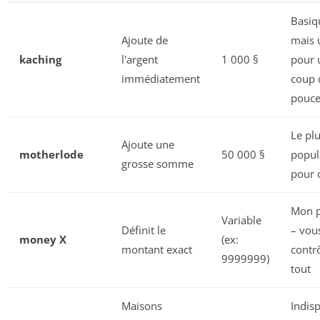
Basiq
Ajoute de
mais u
kaching
l'argent
1 000 §
pour 
immédiatement
coup 
pouc
Le pl
Ajoute une
motherlode
50 000 §
popula
grosse somme
pour 
Mon p
Variable
Définit le
– vou
money X
(ex:
montant exact
contr
9999999)
tout
Maisons
Indis