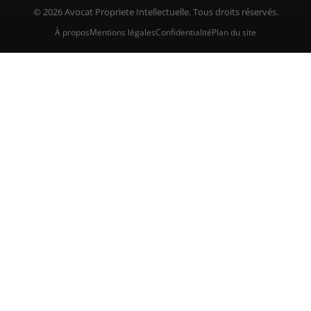
© 2026 Avocat Propriete Intellectuelle. Tous droits réservés.
À propos
Mentions légales
Confidentialité
Plan du site