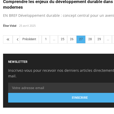
Comprendre les enjeux du développement durable dans 
modernes
EN BREF Développement durable : concept central pour un avenir
Élise Vidal
25 avril 2025
Précédent
1
...
25
26
27
28
29
...
NEWSLETTER
Inscrivez-vous pour recevoir nos derniers articles directement
mail.
S'INSCRIRE