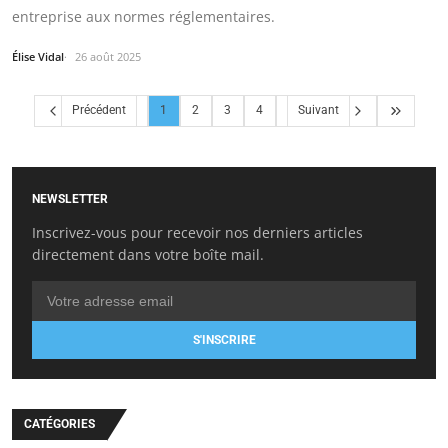
entreprise aux normes réglementaires.
Élise Vidal
26 août 2025
Précédent
1
2
3
4
Suivant
NEWSLETTER
Inscrivez-vous pour recevoir nos derniers articles
directement dans votre boîte mail.
S'INSCRIRE
CATÉGORIES