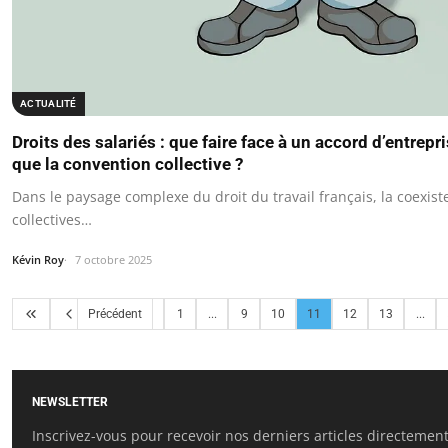
ACTUALITÉ
Droits des salariés : que faire face à un accord d’entre
que la convention collective ?
Dans le paysage complexe du droit du travail français, la coexis
collectives…
Kévin Roy
7 octobre 2025
Précédent
1
...
9
10
11
12
13
...
NEWSLETTER
Inscrivez-vous pour recevoir nos derniers articles directement