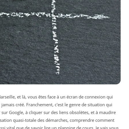
rseille, et là, vous êtes face à un écran de connexion qui
jamais créé. Franchement, c'est le genre de situation qui
sur Google, à cliquer sur des liens obsolètes, et à maudire
alisation quasi-totale des démarches, comprendre comment
i vital que de savoir lire un planning de cours. Je vais vous