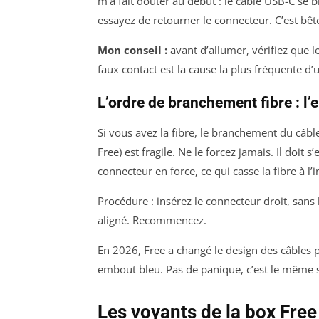
m’a fait douter au début : le câble USB-C se 
essayez de retourner le connecteur. C’est bêt
Mon conseil :
avant d’allumer, vérifiez que l
faux contact est la cause la plus fréquente d’u
L’ordre de branchement fibre : l’
Si vous avez la fibre, le branchement du câb
Free) est fragile. Ne le forcez jamais. Il doit s
connecteur en force, ce qui casse la fibre à l’i
Procédure : insérez le connecteur droit, sans l
aligné. Recommencez.
En 2026, Free a changé le design des câbles 
embout bleu. Pas de panique, c’est le même 
Les voyants de la box Fre