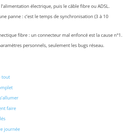
alimentation électrique, puis le câble fibre ou ADSL.
une panne : c’est le temps de synchronisation (3 à 10
nnectique fibre : un connecteur mal enfoncé est la cause n°1.
os paramètres personnels, seulement les bugs réseau.
 tout
omplet
s’allumer
nt faire
lés
re journée