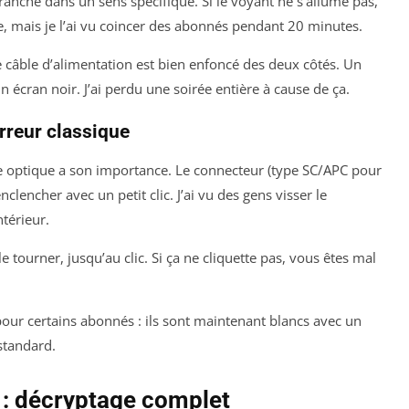
branche dans un sens spécifique. Si le voyant ne s’allume pas,
e, mais je l’ai vu coincer des abonnés pendant 20 minutes.
e câble d’alimentation est bien enfoncé des deux côtés. Un
n écran noir. J’ai perdu une soirée entière à cause de ça.
erreur classique
le optique a son importance. Le connecteur (type SC/APC pour
’enclencher avec un petit clic. J’ai vu des gens visser le
ntérieur.
e tourner, jusqu’au clic. Si ça ne cliquette pas, vous êtes mal
pour certains abonnés : ils sont maintenant blancs avec un
standard.
e : décryptage complet