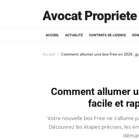
Avocat Propriete 
ACCUEIL
ACTUALITÉ
CONTRATS DE LICENCE
DON
Accueil
Comment allumer une box Free en 2026 : gui
Comment allumer un
facile et r
Votre nouvelle box Free ne s’allume pa
Découvrez les étapes précises, les er
démarr