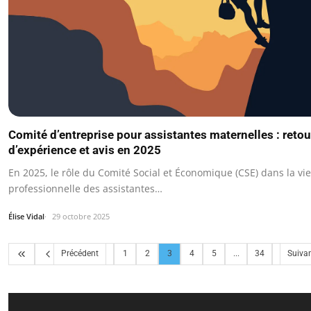
Comité d’entreprise pour assistantes maternelles : retou
d’expérience et avis en 2025
En 2025, le rôle du Comité Social et Économique (CSE) dans la vie
professionnelle des assistantes…
Élise Vidal
29 octobre 2025
Précédent
1
2
3
4
5
...
34
Suiva